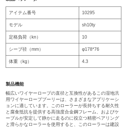
アイテム番号
10295
モデル
sh10ty
定格負荷（kn）
10
シーブ径（mm）
φ178*76
体重（kg）
4.3
製品機能
幅広いワイヤーロープの直径と互換性があるこの湿地汎
用ワイヤーローププーリーは、さまざまなアプリケーシ
ョンに適しています。このローラーが長持ちする耐久性
と腐食抵抗を提供する高強度合金鋼フレーム、およびケ
ーブルが安定して静かに走るのに役立つ精密ベアリング
と滑らかなローラーを使用すると、このローラーは建設