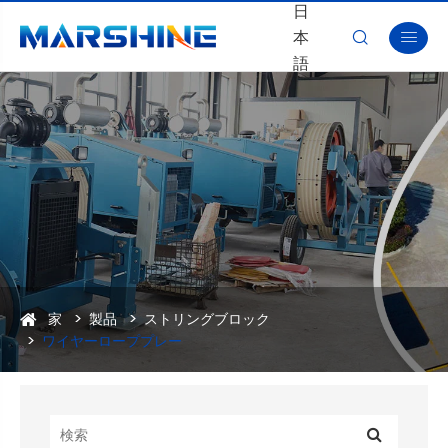
日
本


語
家
製品
ストリングブロック
ワイヤーローププレー