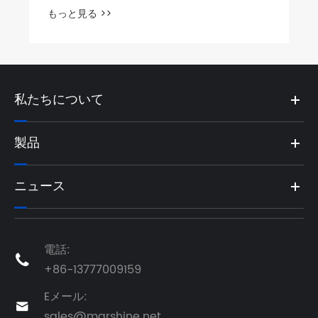
もっと見る >>
私たちについて
製品
ニュース
電話:

+86-13777009159
Eメール:

sales@marshine.net