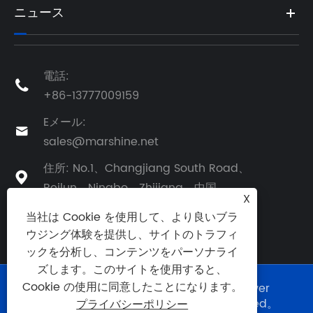
ニュース
電話:

+86-13777009159
Eメール:

sales@marshine.net
住所: No.1、Changjiang South Road、

Beilun、Ningbo、Zhijiang、中国
X
当社は Cookie を使用して、より良いブラ
ウジング体験を提供し、サイトのトラフィ
ックを分析し、コンテンツをパーソナライ
ズします。このサイトを使用すると、
Cookie の使用に同意したことになります。
Copyright©2025 Ningbo Marshine Power
Technology Co.、Ltd。All Rights Reserved。
プライバシーポリシー