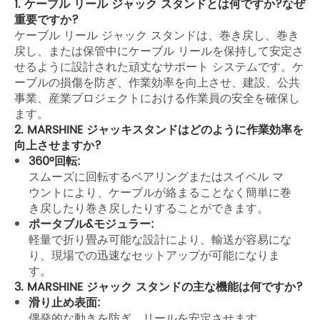
1. ケーブル リール ジャック スタンドとは何ですか?なぜ
重要ですか?
ケーブル リール ジャック スタンドは、巻き戻し、巻き
戻し、または保管中にケーブル リールを保持して安定さ
せるように設計された頑丈なサポート システムです。ケ
ーブルの損傷を防ぎ、作業効率を向上させ、建設、公共
事業、産業プロジェクトにおける作業員の安全を確保し
ます。
2. MARSHINE ジャッキスタンドはどのように作業効率を
向上させますか?
360°回転:
スムーズに回転するベアリングまたはスイベル マ
ウントにより、ケーブルが絡まることなく簡単に巻
き戻したり巻き戻したりすることができます。
ポータブル&モジュラー:
軽量で折り畳み可能な設計により、輸送が容易にな
り、現場での迅速なセットアップが可能になりま
す。
3. MARSHINE ジャック スタンドの主な機能は何ですか?
滑り止め表面:
偶発的な動きを防ぎ、リールを安定させます。