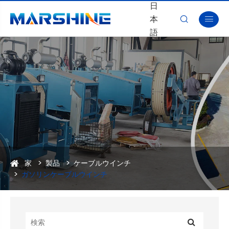
日
本


語
家
製品
ケーブルウインチ
ガソリンケーブルウインチ