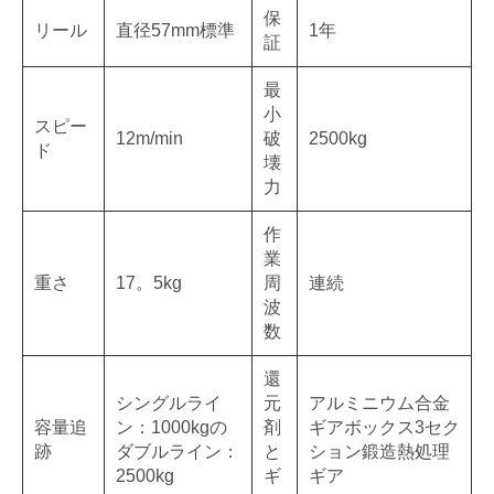
保
リール
直径57mm標準
1年
証
最
小
スピー
12m/min
破
2500kg
ド
壊
力
作
業
重さ
17。5kg
周
連続
波
数
還
シングルライ
元
アルミニウム合金
容量追
ン：1000kgの
剤
ギアボックス3セク
跡
ダブルライン：
と
ション鍛造熱処理
2500kg
ギ
ギア