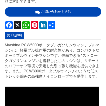
品に対処できます。
お問い合わせを送信
Facebook
X
WhatsApp
Pinterest
LinkedIn
Share
製品説明
Marshine PCW5000ポータブルガソリンウィンチプルマ
シンは、軽量プル操作用の耐久性があり、コンパクトな
ポータブルウィンチマシンです。信頼できる4ストロー
クガソリンエンジンを搭載したこのマシンは、リモート
のパワーオフ環境で安定した引っ張り機能を提供できま
す。また、PCW3000ポータブルウィンチのような低ス
トレッチ編みの高強度ナイロンロープでも動作します。