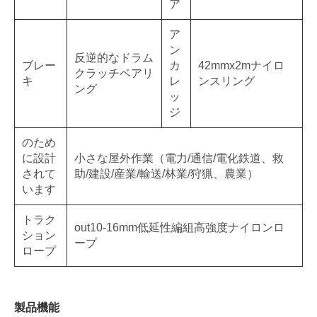
ア
ア
ン
反逆的なドラム
ブレー
カ
42mmx2mナイロ
クラッチベアリ
キ
レ
ンスリング
ング
ッ
ジ
のため
に設計
小さな屋外作業（電力/通信/電化鉄道、救
されて
助/建設/産業/輸送/林業/狩猟、農業）
います
トラク
out10-16mm低延性編組高強度ナイロンロ
ション
ープ
ロープ
製品機能