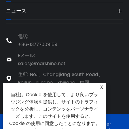
ニュース
電話:

+86-13777009159
Eメール:

sales@marshine.net
住所: No.1、Changjiang South Road、

Beilun、Ningbo、Zhijiang、中国
X
当社は Cookie を使用して、より良いブラ
ウジング体験を提供し、サイトのトラフィ
ックを分析し、コンテンツをパーソナライ
ズします。このサイトを使用すると、
Cookie の使用に同意したことになります。
Copyright©2025 Ningbo Marshine Power