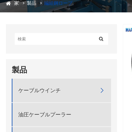
家
製品
編組鋼ロープ
製品
ケーブルウインチ

油圧ケーブルプーラー