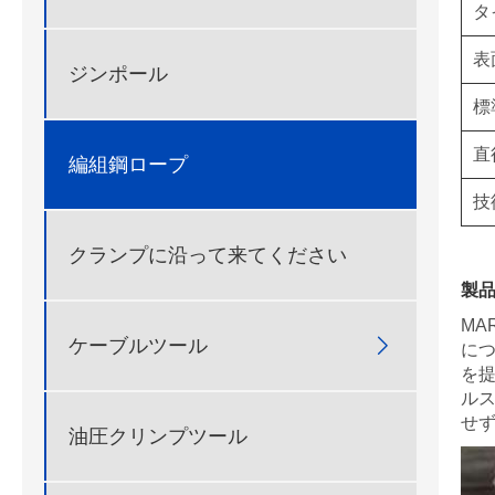
タ
表
ジンポール
標
直
編組鋼ロープ
技
クランプに沿って来てください
製
MA
ケーブルツール

に
を
ル
せ
油圧クリンプツール