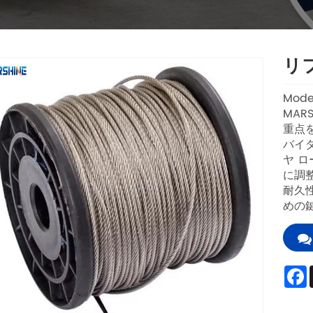
リ
Model
MAR
重点
バイ
ヤ 
に調
耐久性
めの