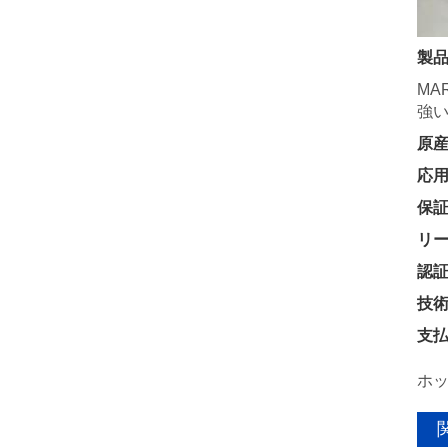
製
MA
強
原産
応
保
リー
認
技
支払
ホッ