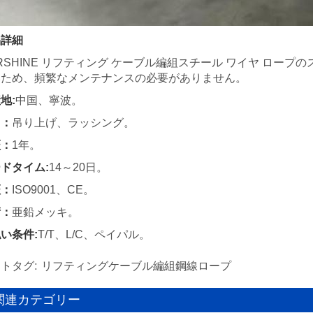
品詳細
RSHINE リフティング ケーブル編組スチール ワイヤ ロ
いため、頻繁なメンテナンスの必要がありません。
地:
中国、寧波。
用：
吊り上げ、ラッシング。
証：
1年。
ドタイム:
14～20日。
証：
ISO9001、CE。
術：
亜鉛メッキ。
い条件:
T/T、L/C、ペイパル。
トタグ: リフティングケーブル編組鋼線ロープ
関連カテゴリー