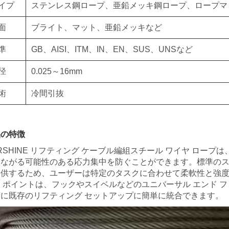
イプ
ステンレス鋼ロープ、亜鉛メッキ鋼ロープ、ロープマ
面
ブライト、マット、亜鉛メッキなど
準
GB、AISI、ITM、IN、EN、SUS、UNSなど
径
0.025～16mm
術
冷間引抜
品の特徴
RSHINE リフティング ケーブル編組スチール ワイヤ ロ
つながる可能性のある応力集中を防ぐことができます。標準のス
提供するため、ユーザーは特定のタスクに合わせて柔軟性と強度
ス ポイントは、フックやスイベルなどのユニバーサル エンド 
ずに既存のリフティング セットアップに簡単に統合できます。