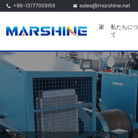
+86-13777009159
sales@marshine.net


家
私たちに
て