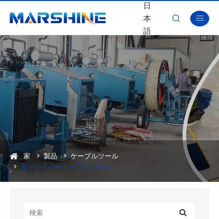
日
本


語
家
製品
ケーブルツール
光ファイバーケーブルツール