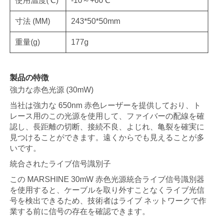
使用温度(℃)
-10～+60℃
寸法 (MM)
243*50*50mm
重量(g)
177g
製品の特徴
強力な赤色光源 (30mW)
当社は強力な 650nm 赤色レーザーを提供しており、ト
レース用のこの光源を使用して、ファイバーの配線を確
認し、長距離の切断、接続不良、よじれ、亀裂を確実に
見つけることができます。遠くからでも見えることが多
いです。
統合されたライブ信号識別子
この MARSHINE 30mW 赤色光源統合ライブ信号識別器
を使用すると、ケーブルを取り外すことなくライブ光信
号を検出できるため、技術者はライブ ネットワークで作
業する前に信号の存在を確認できます。