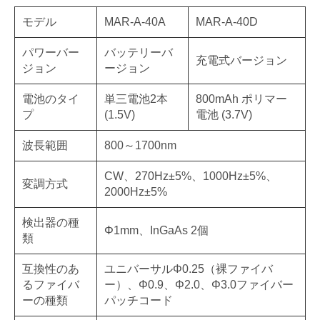
モデル
MAR-A-40A
MAR-A-40D
パワーバー
バッテリーバ
充電式バージョン
ジョン
ージョン
電池のタイ
単三電池2本
800mAh ポリマー
プ
(1.5V)
電池 (3.7V)
波長範囲
800～1700nm
CW、270Hz±5%、1000Hz±5%、
変調方式
2000Hz±5%
検出器の種
Φ1mm、InGaAs 2個
類
互換性のあ
ユニバーサルΦ0.25（裸ファイバ
るファイバ
ー）、Φ0.9、Φ2.0、Φ3.0ファイバー
ーの種類
パッチコード