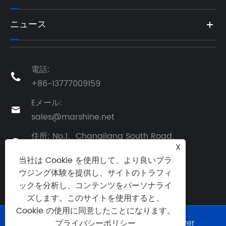
ニュース
電話:

+86-13777009159
Eメール:

sales@marshine.net
住所: No.1、Changjiang South Road、

X
Beilun、Ningbo、Zhijiang、中国
当社は Cookie を使用して、より良いブラ
ウジング体験を提供し、サイトのトラフィ
ックを分析し、コンテンツをパーソナライ
ズします。このサイトを使用すると、
Cookie の使用に同意したことになります。
Copyright©2025 Ningbo Marshine Power
プライバシーポリシー