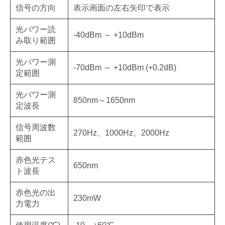
信号の方向
表示画面の左右矢印で表示
光パワー読
-40dBm ～ +10dBm
み取り範囲
光パワー測
-70dBm ～ +10dBm (+0.2dB)
定範囲
光パワー測
850nm～1650nm
定波長
信号周波数
270Hz、1000Hz、2000Hz
範囲
赤色光テス
650nm
ト波長
赤色光の出
230mW
力電力